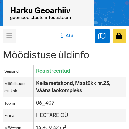
Harku Geoarhiiv
geomõõdistuste infosüsteem
Abi
Mõõdistuse üldinfo
Registreeritud
Seisund
Keila metskond, Maatükk nr.23,
Mõõdistuse
Vääna laokompleks
asukoht
06_407
Töö nr
HECTARE OÜ
Firma
14 809,42 m²
Mõõtepiir